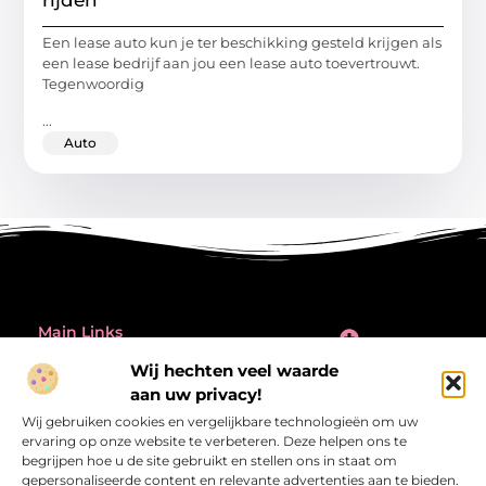
rijden
Een lease auto kun je ter beschikking gesteld krijgen als
een lease bedrijf aan jou een lease auto toevertrouwt.
Tegenwoordig
...
Auto
Main Links
Inleiding: de verleiding én de valkuil van backlinks kopen
Wij hechten veel waarde
Bericht categorie
aan uw privacy!
@2025 All Right Reserved.
Design by
Wij gebruiken cookies en vergelijkbare technologieën om uw
www.referentiecontrole.nl
ervaring op onze website te verbeteren. Deze helpen ons te
begrijpen hoe u de site gebruikt en stellen ons in staat om
gepersonaliseerde content en relevante advertenties aan te bieden.