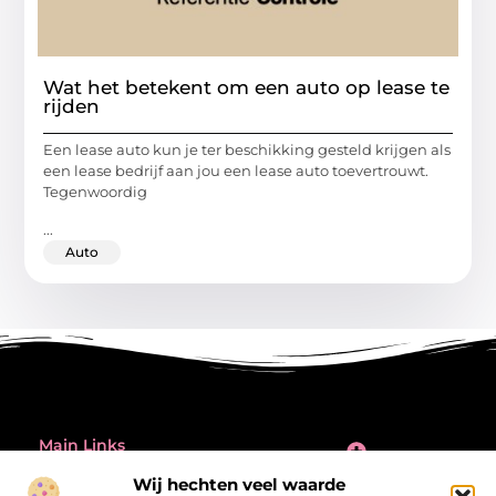
Wat het betekent om een auto op lease te
rijden
Een lease auto kun je ter beschikking gesteld krijgen als
een lease bedrijf aan jou een lease auto toevertrouwt.
Tegenwoordig
...
Auto
Main Links
Inleiding: de verleiding én de valkuil van backlinks kopen
Wij hechten veel waarde