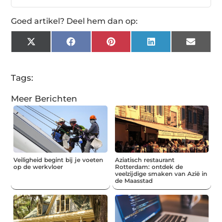
Goed artikel? Deel hem dan op:
X
Facebook
Pinterest
LinkedIn
Email
(Twitter)
Tags:
Meer Berichten
Veiligheid begint bij je voeten
Aziatisch restaurant
op de werkvloer
Rotterdam: ontdek de
veelzijdige smaken van Azië in
de Maasstad