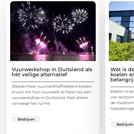
Vuurwerkshop in Duitsland als
Wat is d
hét veilige alternatief
koelen e
belangri
Steeds meer vuurwerkliefhebbers kiezen
Koelen is ee
ervoor om hun vuurwerk te halen bij een
van sectoren
vuurwerkshop in Duitsland. Niet alleen
de medische
vanwege het ruime
toepassing
...
...
Bedrijven
Bedrijven