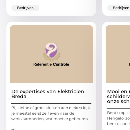
...
...
Bedrijven
Bedrijven
De expertises van Elektricien
Mooi en 
Breda
schilder
onze sch
Bij kleine of grote klussen aan elektra kijk
Bent u op z
je meestal eerst zelf even naar de
Hengelo, zo
werkzaamheden, wat moet er gebeuren
bent u aan 
...