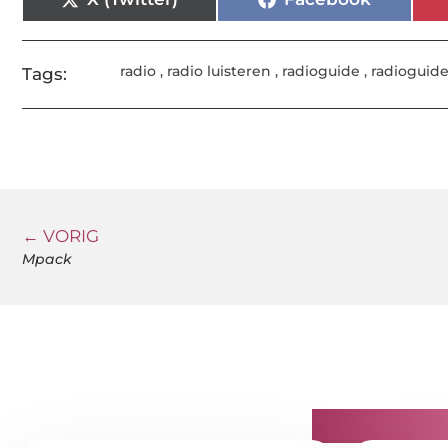
radio
,
radio luisteren
,
radioguide
,
radioguid
Tags:
← VORIG
Mpack
Gerelatee