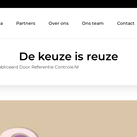
ia
Partners
Over ons
Ons team
Contact
De keuze is reuze
bliceerd Door Referentie Controle.nl