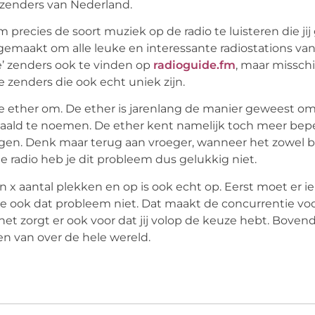
ozenders van Nederland.
recies de soort muziek op de radio te luisteren die jij 
maakt om alle leuke en interessante radiostations van
e’ zenders ook te vinden op
radioguide.fm
, maar misschi
 zenders die ook echt uniek zijn.
e ether om. De ether is jarenlang de manier geweest om
erhaald te noemen. De ether kent namelijk toch meer be
ringen. Denk maar terug aan vroeger, wanneer het zowel b
ne radio heb je dit probleem dus gelukkig niet.
n x aantal plekken en op is ook echt op. Eerst moet er i
 je ook dat probleem niet. Dat maakt de concurrentie vo
 het zorgt er ook voor dat jij volop de keuze hebt. Boven
en van over de hele wereld.