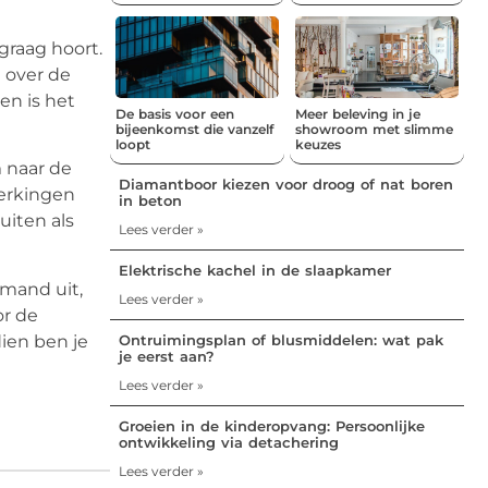
graag hoort.
 over de
en is het
De basis voor een
Meer beleving in je
bijeenkomst die vanzelf
showroom met slimme
loopt
keuzes
 naar de
Diamantboor kiezen voor droog of nat boren
perkingen
in beton
uiten als
Lees verder »
Elektrische kachel in de slaapkamer
emand uit,
Lees verder »
or de
Ontruimingsplan of blusmiddelen: wat pak
dien ben je
je eerst aan?
Lees verder »
Groeien in de kinderopvang: Persoonlijke
ontwikkeling via detachering
Lees verder »