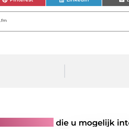
e.fm
rde artikelen
die u mogelijk in