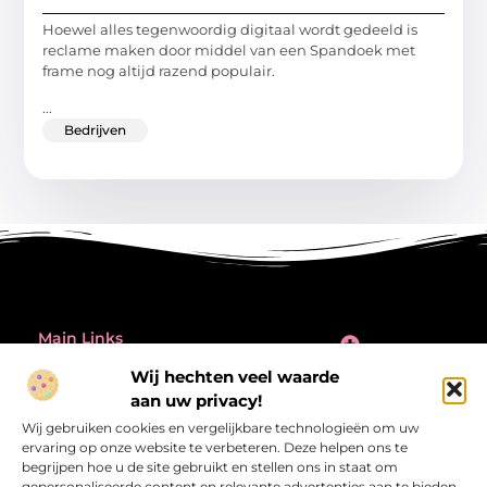
Hoewel alles tegenwoordig digitaal wordt gedeeld is
reclame maken door middel van een Spandoek met
frame nog altijd razend populair.
...
Bedrijven
Main Links
Inleiding: de verleiding én de valkuil van backlinks kopen
Wij hechten veel waarde
Bericht categorie
aan uw privacy!
@2025 All Right Reserved.
Design by
Wij gebruiken cookies en vergelijkbare technologieën om uw
www.referentiecontrole.nl
ervaring op onze website te verbeteren. Deze helpen ons te
begrijpen hoe u de site gebruikt en stellen ons in staat om
gepersonaliseerde content en relevante advertenties aan te bieden.