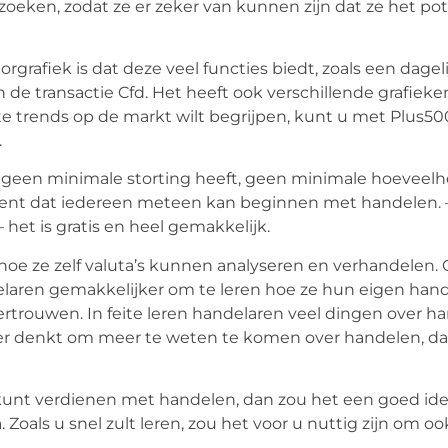
eken, zodat ze er zeker van kunnen zijn dat ze het pot
grafiek is dat deze veel functies biedt, zoals een dageli
 de transactie Cfd. Het heeft ook verschillende grafieke
ste trends op de markt wilt begrijpen, kunt u met Plus50
.
 geen minimale storting heeft, geen minimale hoeveelh
ent dat iedereen meteen kan beginnen met handelen. 
et is gratis en heel gemakkelijk.
hoe ze zelf valuta’s kunnen analyseren en verhandelen.
delaren gemakkelijker om te leren hoe ze hun eigen ha
ertrouwen. In feite leren handelaren veel dingen over h
ver denkt om meer te weten te komen over handelen, d
d kunt verdienen met handelen, dan zou het een goed ide
Zoals u snel zult leren, zou het voor u nuttig zijn om o