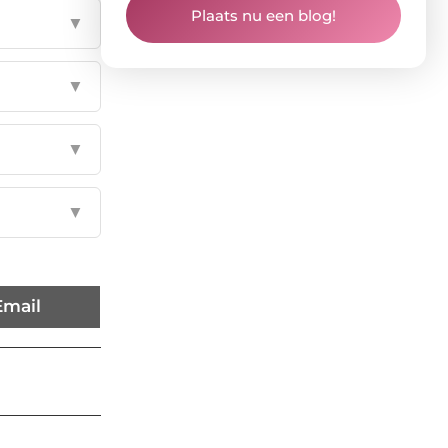
Plaats nu een blog!
▼
▼
▼
▼
Email