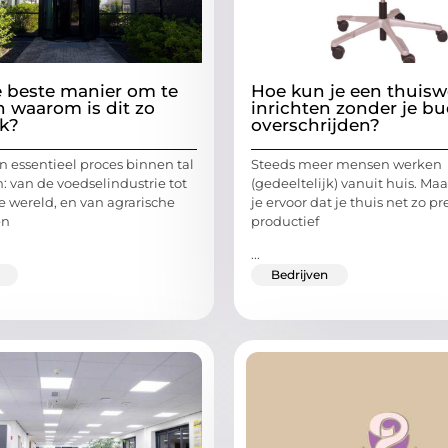
e beste manier om te
Hoe kun je een thuisw
n waarom is dit zo
inrichten zonder je bu
jk?
overschrijden?
n essentieel proces binnen tal
Steeds meer mensen werken
: van de voedselindustrie tot
(gedeeltelijk) vanuit huis. Ma
 wereld, en van agrarische
je ervoor dat je thuis net zo pr
en
productief
...
Bedrijven