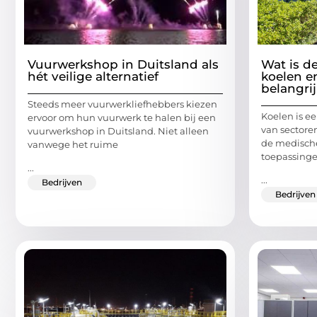
Vuurwerkshop in Duitsland als
Wat is d
hét veilige alternatief
koelen e
belangri
Steeds meer vuurwerkliefhebbers kiezen
Koelen is ee
ervoor om hun vuurwerk te halen bij een
van sectoren
vuurwerkshop in Duitsland. Niet alleen
de medische
vanwege het ruime
toepassing
...
...
Bedrijven
Bedrijven