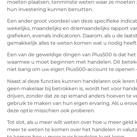
moeten plaatsen, tenminste weten waar ze moeten zo
hun investering kunnen benutten.
Een ander groot voordeel van deze specifieke indicator
wekelijks, maandelijks en driemaandelijks rapport van
grafieken, evenals indicatoren. Daarom, als u de laat
gemakkelijk alles te weten komen wat u nodig heeft
Een van de geweldige dingen van Plus500 is dat het
waarmee u moet beginnen met handelen. Dit betek
niet bang om uw eigen Plus500-account te openen – h
Naast al deze functies kunnen handelaren ook leren 
geen makelaar bij betrokken is, wordt het voor han
drijven, zonder dat ze op iemand anders hoeven te v
gebruik te maken van hun eigen ervaring. Als u ero
deze optie misschien ook proberen.
Tot slot, als u meer wilt weten over hoe u meer gel
meer te weten te komen over het handelen in valuta. 
te komen hoe u meer over handelen kunt leren.