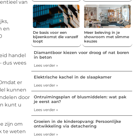
entieel van
jks,
n en
De basis voor een
Meer beleving in je
0
bijeenkomst die vanzelf
showroom met slimme
loopt
keuzes
Diamantboor kiezen voor droog of nat boren
eid handel
in beton
– dus wees
Lees verder »
Elektrische kachel in de slaapkamer
 Omdat er
Lees verder »
ndel kunnen
Ontruimingsplan of blusmiddelen: wat pak
andelen door
je eerst aan?
an kunt u
Lees verder »
Groeien in de kinderopvang: Persoonlijke
e zijn om
ontwikkeling via detachering
ok te weten
Lees verder »