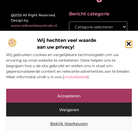
Inleiding: de verleiding én de valkuil van backlinks kopen
Bericht categorie
@2025 All Right Reserved.
Design by
www.referentiecontrole.nl
Wij hechten veel waarde
aan uw privacy!
Wij gebruiken cookies en vergelijkbare technologieën om uw
ervaring op onze website te verbeteren. Deze helpen ons te
Referentiecontrole.nl – Jouw bron van
begrijpen hoe u de site gebruikt en stellen ons in staat om
inspirerende verhalen.
gepersonaliseerde content en relevante advertenties aan te bieden.
Ontdek blogs en artikelen die het dagelijks leven interessant en
Meer informatie vindt u in ons [
cookiebeleid
].
verrassend maken.
Accepteren
Weigeren
Bekijk Voorkeuren