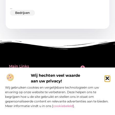
...
Bedrijven
Main Links
Inleiding: de verleiding én de valkuil van backlinks kopen
Wij hechten veel waarde
Bericht categorie
aan uw privacy!
@2025 All Right Reserved.
Design by
Wij gebruiken cookies en vergelijkbare technologieën om uw
www.referentiecontrole.nl
ervaring op onze website te verbeteren. Deze helpen ons te
begrijpen hoe u de site gebruikt en stellen ons in staat om
gepersonaliseerde content en relevante advertenties aan te bieden.
Meer informatie vindt u in ons [
cookiebeleid
].