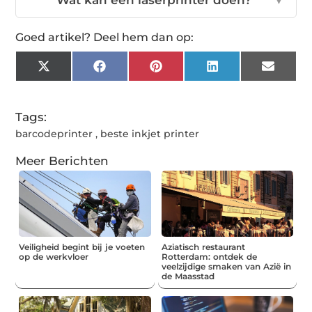
Wat kan een laserprinter doen?
▼
Goed artikel? Deel hem dan op:
X
Facebook
Pinterest
LinkedIn
Email
(Twitter)
Tags:
barcodeprinter
,
beste inkjet printer
Meer Berichten
Veiligheid begint bij je voeten
Aziatisch restaurant
op de werkvloer
Rotterdam: ontdek de
veelzijdige smaken van Azië in
de Maasstad