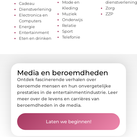
Mode en
dienstverlenin
Cadeau
Kleding
Zorg
Dienstverlening
Muziek
ZZP
Electronica en
Onderwijs
Computers
Relatie
Energie
Sport
Entertainment
Telefonie
Eten en drinken
Media en beroemdheden
Ontdek fascinerende verhalen over
beroemde mensen en hun onvergetelijke
prestaties in de entertainmentindustrie. Leer
meer over de levens en carrières van
beroemdheden in de media.
Laten we beginnen!