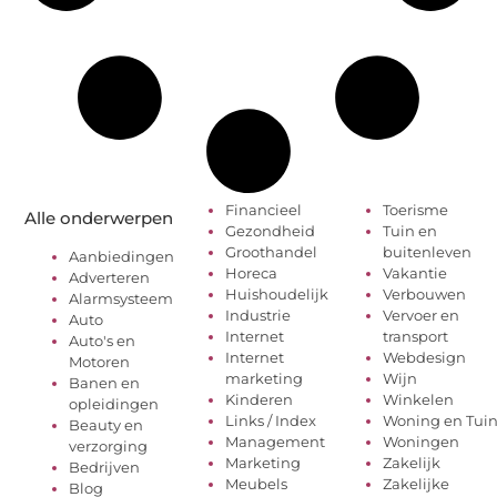
Financieel
Toerisme
Alle onderwerpen
Gezondheid
Tuin en
Groothandel
buitenleven
Aanbiedingen
Horeca
Vakantie
Adverteren
Huishoudelijk
Verbouwen
Alarmsysteem
Industrie
Vervoer en
Auto
Internet
transport
Auto's en
Internet
Webdesign
Motoren
marketing
Wijn
Banen en
Kinderen
Winkelen
opleidingen
Links / Index
Woning en Tui
Beauty en
Management
Woningen
verzorging
Marketing
Zakelijk
Bedrijven
Meubels
Zakelijke
Blog