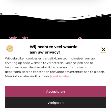
Main Links
Inleiding: de verleiding én de valkuil van backlinks kopen
Wij hechten veel waarde
Bericht categorie
aan uw privacy!
@2025 All Right Reserved.
Design by
Wij gebruiken cookies en vergelijkbare technologieën om uw
www.referentiecontrole.nl
ervaring op onze website te verbeteren. Deze helpen ons te
begrijpen hoe u de site gebruikt en stellen ons in staat om
gepersonaliseerde content en relevante advertenties aan te bieden.
Meer informatie vindt u in ons [
cookiebeleid
].
Referentiecontrole.nl – Jouw bron van
Accepteren
inspirerende verhalen.
Ontdek blogs en artikelen die het dagelijks leven interessant en
Weigeren
verrassend maken.