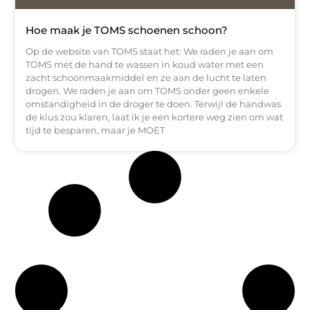
Hoe maak je TOMS schoenen schoon?
Op de website van TOMS staat het: We raden je aan om
TOMS met de hand te wassen in koud water met een
zacht schoonmaakmiddel en ze aan de lucht te laten
drogen. We raden je aan om TOMS onder geen enkele
omstandigheid in de droger te doen. Terwijl de handwas
de klus zou klaren, laat ik je een kortere weg zien om wat
tijd te besparen, maar je MOET