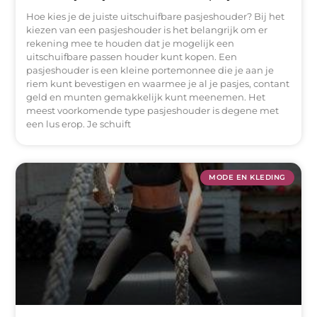
Hoe kies je de juiste uitschuifbare pasjeshouder? Bij het
kiezen van een pasjeshouder is het belangrijk om er
rekening mee te houden dat je mogelijk een
uitschuifbare passen houder kunt kopen. Een
pasjeshouder is een kleine portemonnee die je aan je
riem kunt bevestigen en waarmee je al je pasjes, contant
geld en munten gemakkelijk kunt meenemen. Het
meest voorkomende type pasjeshouder is degene met
een lus erop. Je schuift
MODE EN KLEDING