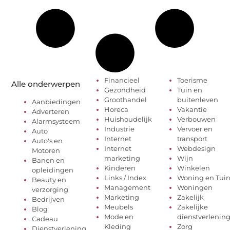
Financieel
Toerisme
Alle onderwerpen
Gezondheid
Tuin en
Groothandel
buitenleven
Aanbiedingen
Horeca
Vakantie
Adverteren
Huishoudelijk
Verbouwen
Alarmsysteem
Industrie
Vervoer en
Auto
Internet
transport
Auto's en
Internet
Webdesign
Motoren
marketing
Wijn
Banen en
Kinderen
Winkelen
opleidingen
Links / Index
Woning en Tui
Beauty en
Management
Woningen
verzorging
Marketing
Zakelijk
Bedrijven
Meubels
Zakelijke
Blog
Mode en
dienstverlenin
Cadeau
Kleding
Zorg
Dienstverlening