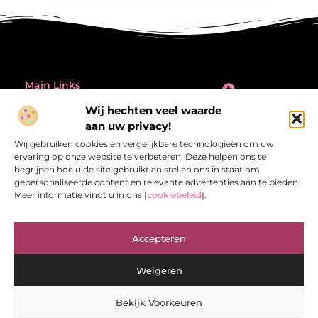
Main Links
Wij hechten veel waarde
Inleiding: de verleiding én de valkuil van backlinks kopen
Bericht categorie
aan uw privacy!
@2025 All Right Reserved.
Design by
Wij gebruiken cookies en vergelijkbare technologieën om uw
www.referentiecontrole.nl
ervaring op onze website te verbeteren. Deze helpen ons te
begrijpen hoe u de site gebruikt en stellen ons in staat om
gepersonaliseerde content en relevante advertenties aan te bieden.
Meer informatie vindt u in ons [
cookiebeleid
].
Referentiecontrole.nl – Jouw bron van
Accepteren
inspirerende verhalen.
Ontdek blogs en artikelen die het dagelijks leven interessant en
Weigeren
verrassend maken.
Bekijk Voorkeuren