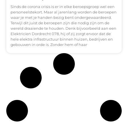
Sinds de corona crisis is er in elke beroepsgroep wel een
personeelstekort. Maar al jarenlang worden de beroepen
waar je met je handen bezig bent ondergewaardeerd.
Terwijl dit juist de beroepen zijn die nodig zijn om de
wereld draaiende te houden. Denk bijvoorbeeld aan een
Elektricien Dordrecht 078, hij of zij zorgt ervoor dat de
hele elektra infrastructuur binnen huizen, bedrijven en
gebouwen in orde is. Zonder hem of haar