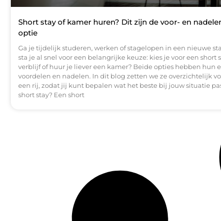
Short stay of kamer huren? Dit zijn de voor- en nadele
optie
Ga je tijdelijk studeren, werken of stagelopen in een nieuwe s
sta je al snel voor een belangrijke keuze: kies je voor een short 
verblijf of huur je liever een kamer? Beide opties hebben hun 
voordelen en nadelen. In dit blog zetten we ze overzichtelijk vo
een rij, zodat jij kunt bepalen wat het beste bij jouw situatie pas
short stay? Een short