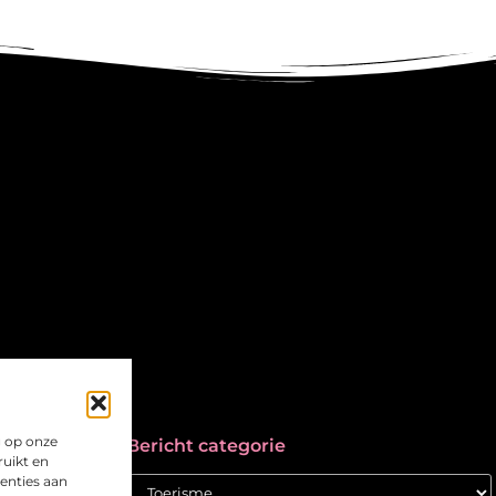
g op onze
Bericht categorie
ruikt en
tenties aan