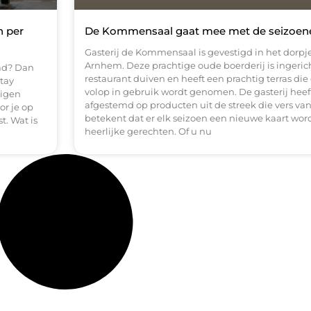
n per
De Kommensaal gaat mee met de seizoen
Gasterij de Kommensaal is gevestigd in het dorpj
Arnhem. Deze prachtige oude boerderij is ingericht
tad? Dan
restaurant duiven en heeft een prachtig terras d
stay
volop in gebruik wordt genomen. De gasterij hee
eigen
afgestemd op producten uit de streek die vers va
or je op
betekent dat er elk seizoen een nieuwe kaart wo
t. Wat is
heerlijke gerechten. Of u nu