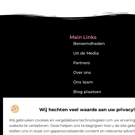
Main Links
Beroemdheden
Uit de Media
Partners
Over ons
Ons team
Blog plaatsen
Contact
Wij hechten veel waarde aan uw privacy!
Website index
Wij gebruiken cookies en vergelijkbare technologieën om uw ervarin
Cookiebeleid (EU)
website te verbeteren. Deze helpen ons te begrijpen hoe u de site geb
Inleiding: de verleiding én de
stellen ons in staat om gepersonaliseerde content en relevante adver
valkuil van backlinks kopen