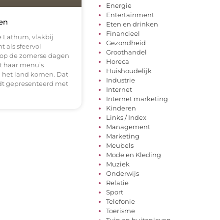
Energie
Entertainment
en
Eten en drinken
Financieel
e Lathum, vlakbij
Gezondheid
 als sfeervol
Groothandel
ie op de zomerse dagen
Horeca
ft haar menu’s
Huishoudelijk
n het land komen. Dat
Industrie
rdt gepresenteerd met
Internet
Internet marketing
Kinderen
Links / Index
Management
Marketing
Meubels
Mode en Kleding
Muziek
Onderwijs
Relatie
Sport
Telefonie
Toerisme
Tuin en buitenleven