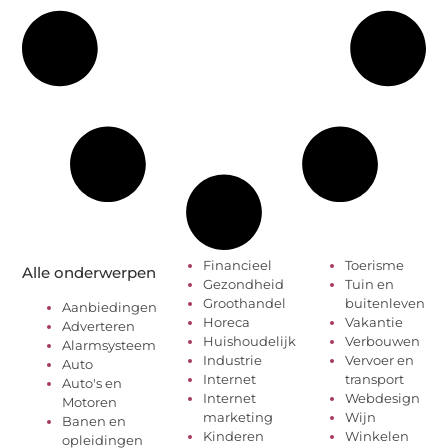
Financieel
Toerisme
Alle onderwerpen
Gezondheid
Tuin en
Groothandel
buitenleven
Aanbiedingen
Horeca
Vakantie
Adverteren
Huishoudelijk
Verbouwen
Alarmsysteem
Industrie
Vervoer en
Auto
Internet
transport
Auto's en
Internet
Webdesign
Motoren
marketing
Wijn
Banen en
Kinderen
Winkelen
opleidingen