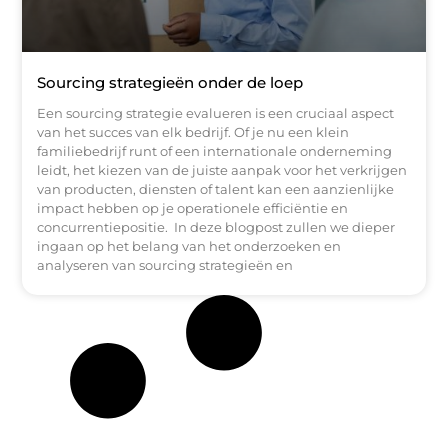
Sourcing strategieën onder de loep
Een sourcing strategie evalueren is een cruciaal aspect
van het succes van elk bedrijf. Of je nu een klein
familiebedrijf runt of een internationale onderneming
leidt, het kiezen van de juiste aanpak voor het verkrijgen
van producten, diensten of talent kan een aanzienlijke
impact hebben op je operationele efficiëntie en
concurrentiepositie. In deze blogpost zullen we dieper
ingaan op het belang van het onderzoeken en
analyseren van sourcing strategieën en