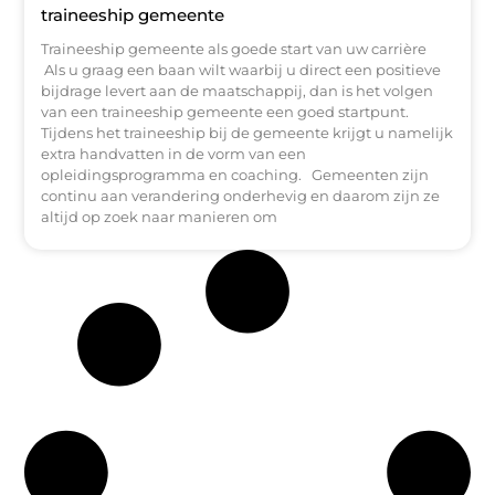
traineeship gemeente
Traineeship gemeente als goede start van uw carrière
Als u graag een baan wilt waarbij u direct een positieve
bijdrage levert aan de maatschappij, dan is het volgen
van een traineeship gemeente een goed startpunt.
Tijdens het traineeship bij de gemeente krijgt u namelijk
extra handvatten in de vorm van een
opleidingsprogramma en coaching. Gemeenten zijn
continu aan verandering onderhevig en daarom zijn ze
altijd op zoek naar manieren om