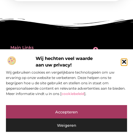
Main Links
Inleiding: de verleiding én de valkuil van backlinks kopen
Wij hechten veel waarde
Bericht categorie
aan uw privacy!
@2025 All Right Reserved.
Design by
Wij gebruiken cookies en vergelijkbare technologieën om uw
www.referentiecontrole.nl
ervaring op onze website te verbeteren. Deze helpen ons te
begrijpen hoe u de site gebruikt en stellen ons in staat om
gepersonaliseerde content en relevante advertenties aan te bieden.
Meer informatie vindt u in ons [
cookiebeleid
].
Referentiecontrole.nl – Jouw bron van
Accepteren
inspirerende verhalen.
Ontdek blogs en artikelen die het dagelijks leven interessant en
Weigeren
verrassend maken.