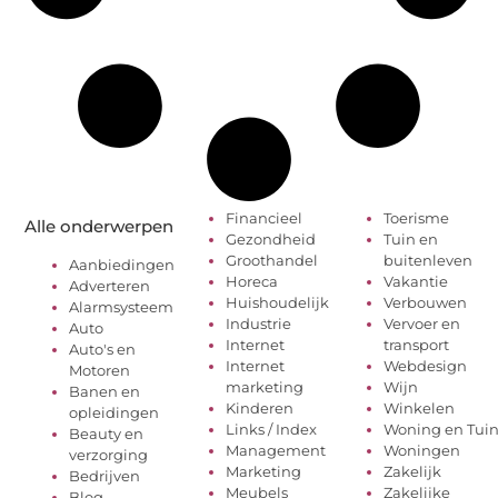
Financieel
Toerisme
Alle onderwerpen
Gezondheid
Tuin en
Groothandel
buitenleven
Aanbiedingen
Horeca
Vakantie
Adverteren
Huishoudelijk
Verbouwen
Alarmsysteem
Industrie
Vervoer en
Auto
Internet
transport
Auto's en
Internet
Webdesign
Motoren
marketing
Wijn
Banen en
Kinderen
Winkelen
opleidingen
Links / Index
Woning en Tui
Beauty en
Management
Woningen
verzorging
Marketing
Zakelijk
Bedrijven
Meubels
Zakelijke
Blog