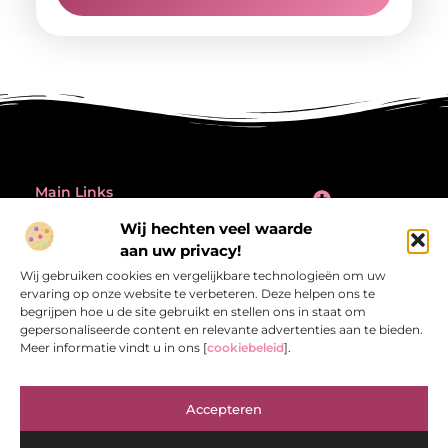
Main Links
Inleiding: de verleiding én de valkuil van backlinks kopen
Wij hechten veel waarde
Bericht categorie
aan uw privacy!
@2025 All Right Reserved.
Design by
Wij gebruiken cookies en vergelijkbare technologieën om uw
www.referentiecontrole.nl
ervaring op onze website te verbeteren. Deze helpen ons te
begrijpen hoe u de site gebruikt en stellen ons in staat om
gepersonaliseerde content en relevante advertenties aan te bieden.
Meer informatie vindt u in ons [
cookiebeleid
].
Referentiecontrole.nl – Jouw bron van
Accepteren
inspirerende verhalen.
Ontdek blogs en artikelen die het dagelijks leven interessant en