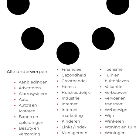
Financieel
Toerisme
Alle onderwerpen
Gezondheid
Tuin en
Groothandel
buitenleven
Aanbiedingen
Horeca
Vakantie
Adverteren
Huishoudelijk
Verbouwen
Alarmsysteem
Industrie
Vervoer en
Auto
Internet
transport
Auto's en
Internet
Webdesign
Motoren
marketing
Wijn
Banen en
Kinderen
Winkelen
opleidingen
Links / Index
Woning en Tui
Beauty en
Management
Woningen
verzorging