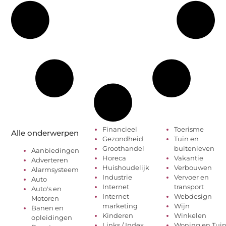
Financieel
Toerisme
Alle onderwerpen
Gezondheid
Tuin en
Groothandel
buitenleven
Aanbiedingen
Horeca
Vakantie
Adverteren
Huishoudelijk
Verbouwen
Alarmsysteem
Industrie
Vervoer en
Auto
Internet
transport
Auto's en
Internet
Webdesign
Motoren
marketing
Wijn
Banen en
Kinderen
Winkelen
opleidingen
Links / Index
Woning en Tui