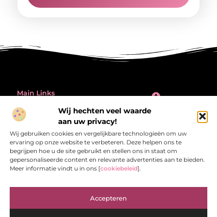
Main Links
Inleiding: de verleiding én de valkuil van backlinks kopen
Wij hechten veel waarde
Bericht categorie
aan uw privacy!
@2025 All Right Reserved.
Design by
Wij gebruiken cookies en vergelijkbare technologieën om uw
www.referentiecontrole.nl
ervaring op onze website te verbeteren. Deze helpen ons te
begrijpen hoe u de site gebruikt en stellen ons in staat om
gepersonaliseerde content en relevante advertenties aan te bieden.
Meer informatie vindt u in ons [
cookiebeleid
].
Referentiecontrole.nl – Jouw bron van
Accepteren
inspirerende verhalen.
Ontdek blogs en artikelen die het dagelijks leven interessant en