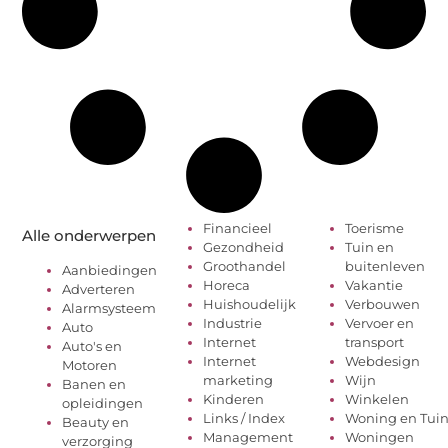
Financieel
Toerisme
Alle onderwerpen
Gezondheid
Tuin en
Groothandel
buitenleven
Aanbiedingen
Horeca
Vakantie
Adverteren
Huishoudelijk
Verbouwen
Alarmsysteem
Industrie
Vervoer en
Auto
Internet
transport
Auto's en
Internet
Webdesign
Motoren
marketing
Wijn
Banen en
Kinderen
Winkelen
opleidingen
Links / Index
Woning en Tui
Beauty en
Management
Woningen
verzorging