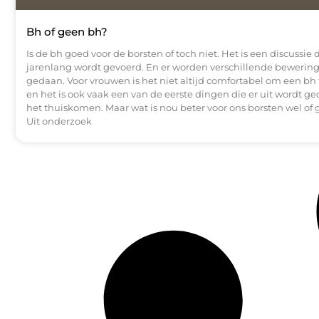
Bh of geen bh?
Is de bh goed voor de borsten of toch niet. Het is een discussie d
jarenlang wordt gevoerd. En er worden verschillende bewerin
gedaan. Voor vrouwen is het niet altijd comfortabel om een bh
en het is ook vaak een van de eerste dingen die er uit wordt ge
het thuiskomen. Maar wat is nou beter voor ons borsten wel of 
Uit onderzoek