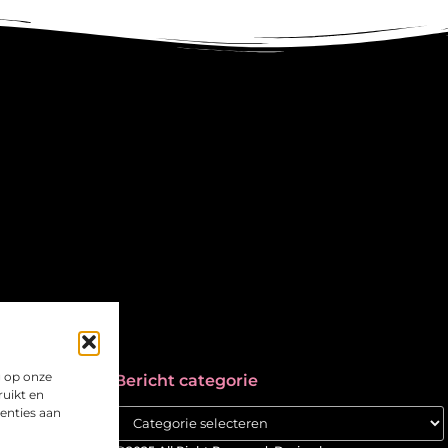
g op onze
Bericht categorie
ruikt en
tenties aan