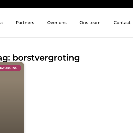
ia
Partners
Over ons
Ons team
Contact
ag: borstvergroting
ERZORGING