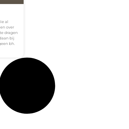
ie al
gen over
 te dragen
daan bij
geen bh.