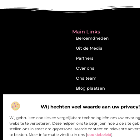
Main Links
Beroemdheden
Uit de Media
Partners
Over ons
Ons team
Blog plaatsen
Contact
Wij hechten veel waarde aan uw privacy!
Website index
Wij gebruiken cookies en vergelijkbare technologieën om uw ervarin
Cookiebeleid (EU)
website te verbeteren. Deze helpen ons te begrijpen hoe u de site geb
Inleiding: de verleiding én de
stellen ons in staat om gepersonaliseerde content en relevante adver
valkuil van backlinks kopen
te bieden. Meer informatie vindt u in ons [
cookiebeleid
].