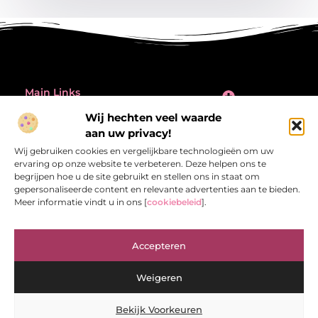
Main Links
Wij hechten veel waarde
Inleiding: de verleiding én de valkuil van backlinks kopen
Bericht categorie
aan uw privacy!
@2025 All Right Reserved.
Design by
Wij gebruiken cookies en vergelijkbare technologieën om uw
www.referentiecontrole.nl
ervaring op onze website te verbeteren. Deze helpen ons te
begrijpen hoe u de site gebruikt en stellen ons in staat om
gepersonaliseerde content en relevante advertenties aan te bieden.
Meer informatie vindt u in ons [
cookiebeleid
].
Referentiecontrole.nl – Jouw bron van
Accepteren
inspirerende verhalen.
Ontdek blogs en artikelen die het dagelijks leven interessant en
Weigeren
verrassend maken.
Bekijk Voorkeuren