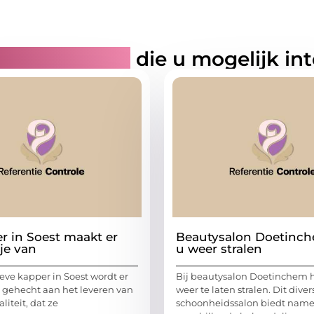
rde artikelen
die u mogelijk in
r in Soest maakt er
Beautysalon Doetinch
je van
u weer stralen
ieve kapper in Soest wordt er
Bij beautysalon Doetinchem 
 gehecht aan het leveren van
weer te laten stralen. Dit diver
liteit, dat ze
schoonheidssalon biedt namel