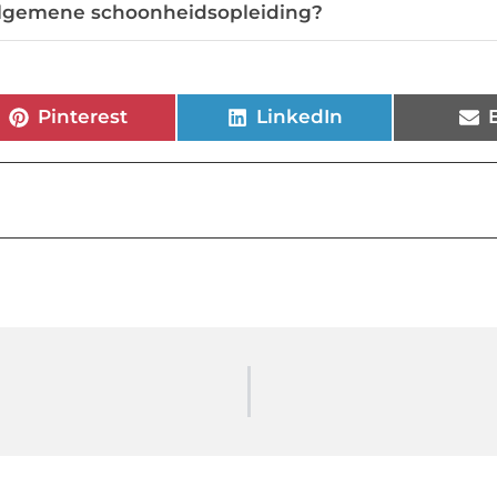
 algemene schoonheidsopleiding?
Pinterest
LinkedIn