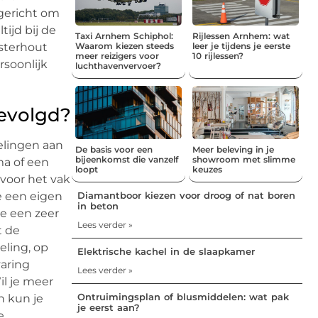
 gericht om
ijd bij de
Taxi Arnhem Schiphol:
Rijlessen Arnhem: wat
osterhout
Waarom kiezen steeds
leer je tijdens je eerste
meer reizigers voor
10 rijlessen?
soonlijk
luchthavenvervoer?
gevolgd?
elingen aan
De basis voor een
Meer beleving in je
bijeenkomst die vanzelf
showroom met slimme
ma of een
loopt
keuzes
voor het vak
je een eigen
Diamantboor kiezen voor droog of nat boren
in beton
je een zeer
Lees verder »
t de
eling, op
Elektrische kachel in de slaapkamer
varing
Lees verder »
l je meer
Ontruimingsplan of blusmiddelen: wat pak
n kun je
je eerst aan?
e.