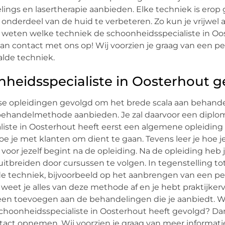
ings en lasertherapie aanbieden. Elke techniek is erop
derdeel van de huid te verbeteren. Zo kun je vrijwel alt
e weten welke techniek de schoonheidsspecialiste in O
 contact met ons op! Wij voorzien je graag van een per
alde techniek.
nheidsspecialiste in Oosterhout 
rse opleidingen gevolgd om het brede scala aan behand
behandelmethode aanbieden. Je zal daarvoor een diplo
ste in Oosterhout heeft eerst een algemene opleiding 
hoe je met klanten om dient te gaan. Tevens leer je hoe 
voor jezelf begint na de opleiding. Na de opleiding heb 
itbreiden door cursussen te volgen. In tegenstelling to
de techniek, bijvoorbeeld op het aanbrengen van een pe
eet je alles van deze methode af en je hebt praktijker
n toevoegen aan de behandelingen die je aanbiedt. Wi
choonheidsspecialiste in Oosterhout heeft gevolgd? Da
tact opnemen. Wij voorzien je graag van meer informati