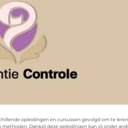
chillende opleidingen en cursussen gevolgd om te lere
n methoden. Dankzij deze opleidingen kan zij onder and