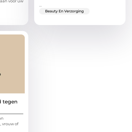
 aan voor uw
...
Beauty En Verzorging
d tegen
an
, vrouw of