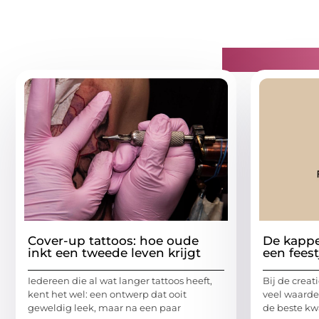
Gerelatee
Cover-up tattoos: hoe oude
De kappe
inkt een tweede leven krijgt
een feest
Iedereen die al wat langer tattoos heeft,
Bij de creat
kent het wel: een ontwerp dat ooit
veel waarde
geweldig leek, maar na een paar
de beste kwa