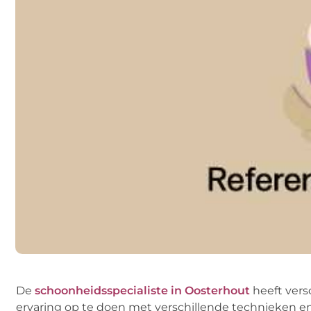
De
schoonheidsspecialiste in Oosterhout
heeft vers
ervaring op te doen met verschillende technieken e