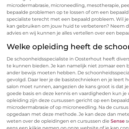
microdermabrasie, microneedling, mesotherapie, peel
bepaalde problemen op te lossen of om een bepaald on
specialiste terecht met een bepaald probleem. Wil j
kan gebruiken om jouw huid te verbeteren? Neem dan
advies en wij kunnen je alles vertellen over een bepa
Welke opleiding heeft de schoo
De schoonheidsspecialiste in Oosterhout heeft dive
te kunnen bieden. Je kan namelijk niet zomaar een 
ander bewijs moeten hebben. De schoonheidsspeciali
gevolgd. Daar leer je de basistechnieken en je leert 
salon moet runnen, aangezien de kans groot is dat je 
goede basis en deze kennis en vaardigheden kun je u
opleiding zijn deze cursussen gericht op een bepaal
microdermabrasie of op microneedling. Na de cursus w
opgedaan met deze methode. Je kan deze dan metee
weten over de opleidingen en cursussen die
Sense
s
eens een kijkje nemen op onze website of je kan con