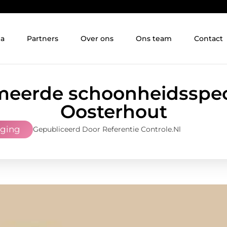
ia
Partners
Over ons
Ons team
Contact
eerde schoonheidsspeci
Oosterhout
rging
Gepubliceerd Door Referentie Controle.nl