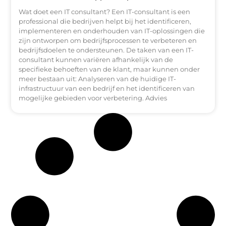
Wat doet een IT consultant? Een IT-consultant is een
professional die bedrijven helpt bij het identificeren,
implementeren en onderhouden van IT-oplossingen die
zijn ontworpen om bedrijfsprocessen te verbeteren en
bedrijfsdoelen te ondersteunen. De taken van een IT-
consultant kunnen variëren afhankelijk van de
specifieke behoeften van de klant, maar kunnen onder
meer bestaan uit: Analyseren van de huidige IT-
infrastructuur van een bedrijf en het identificeren van
mogelijke gebieden voor verbetering. Advies