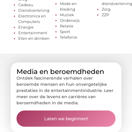
Mode en
dienstverlenin
Cadeau
Kleding
Zorg
Dienstverlening
Muziek
ZZP
Electronica en
Onderwijs
Computers
Relatie
Energie
Sport
Entertainment
Telefonie
Eten en drinken
Media en beroemdheden
Ontdek fascinerende verhalen over
beroemde mensen en hun onvergetelijke
prestaties in de entertainmentindustrie. Leer
meer over de levens en carrières van
beroemdheden in de media.
Laten we beginnen!