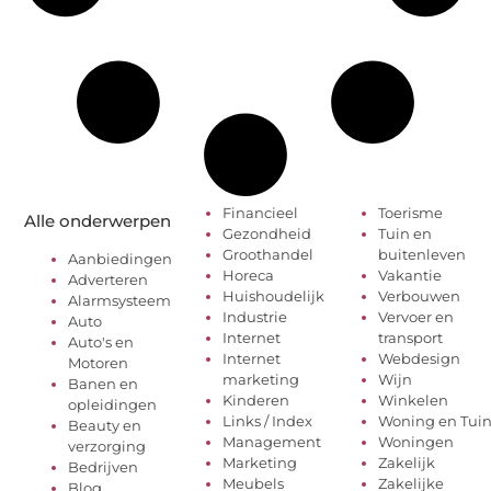
Financieel
Toerisme
Alle onderwerpen
Gezondheid
Tuin en
Groothandel
buitenleven
Aanbiedingen
Horeca
Vakantie
Adverteren
Huishoudelijk
Verbouwen
Alarmsysteem
Industrie
Vervoer en
Auto
Internet
transport
Auto's en
Internet
Webdesign
Motoren
marketing
Wijn
Banen en
Kinderen
Winkelen
opleidingen
Links / Index
Woning en Tui
Beauty en
Management
Woningen
verzorging
Marketing
Zakelijk
Bedrijven
Meubels
Zakelijke
Blog