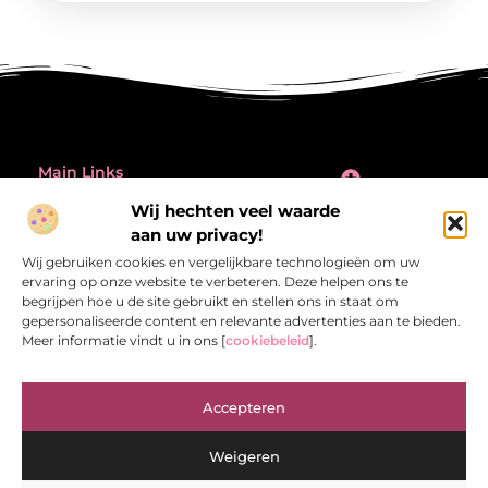
Main Links
Wij hechten veel waarde
Inleiding: de verleiding én de valkuil van backlinks kopen
Bericht categorie
aan uw privacy!
@2025 All Right Reserved.
Design by
Wij gebruiken cookies en vergelijkbare technologieën om uw
www.referentiecontrole.nl
ervaring op onze website te verbeteren. Deze helpen ons te
begrijpen hoe u de site gebruikt en stellen ons in staat om
gepersonaliseerde content en relevante advertenties aan te bieden.
Meer informatie vindt u in ons [
cookiebeleid
].
Referentiecontrole.nl – Jouw bron van
Accepteren
inspirerende verhalen.
Ontdek blogs en artikelen die het dagelijks leven interessant en
Weigeren
verrassend maken.