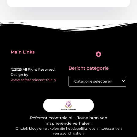
Main Links
Inleiding: de verleiding én de valkuil van backlinks kopen
Bericht categorie
@2025 All Right Reserved.
Design by
www.referentiecontrole.nl
Referentiecontrole.nl – Jouw bron van
inspirerende verhalen.
Ontdek blogs en artikelen die het dagelijks leven interessant en
verrassend maken.