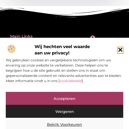
Main Links
Inleiding: de verleiding én de valkuil van backlinks kopen
Wij hechten veel waarde
Bericht categorie
aan uw privacy!
@2025 All Right Reserved.
Design by
Wij gebruiken cookies en vergelijkbare technologieën om uw
www.referentiecontrole.nl
ervaring op onze website te verbeteren. Deze helpen ons te
begrijpen hoe u de site gebruikt en stellen ons in staat om
gepersonaliseerde content en relevante advertenties aan te bieden.
Meer informatie vindt u in ons [
cookiebeleid
].
Referentiecontrole.nl – Jouw bron van
Accepteren
inspirerende verhalen.
Ontdek blogs en artikelen die het dagelijks leven interessant en
Weigeren
verrassend maken.
Bekijk Voorkeuren