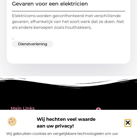
Gevaren voor een elektricien
Elektriciens worden geconfronteerd met verschillende
gevaren, afhankelijk van het soort werk dat ze doen. Net
als andere beroepen zoals houthakkers,
...
Dienstverlening
Main Links
Inleiding: de verleiding én de valkuil van backlinks kopen
Wij hechten veel waarde
Bericht categorie
aan uw privacy!
@2025 All Right Reserved.
Design by
Wij gebruiken cookies en vergelijkbare technologieën om uw
www.referentiecontrole.nl