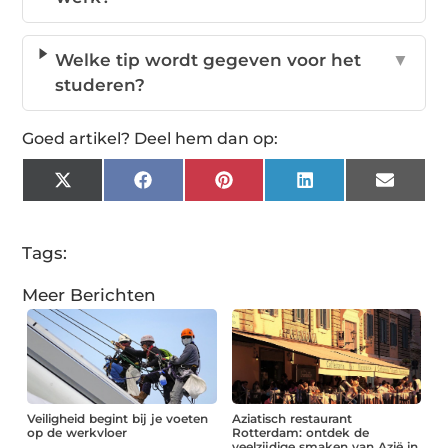
Welke tip wordt gegeven voor het
▼
studeren?
Goed artikel? Deel hem dan op:
X
Facebook
Pinterest
LinkedIn
Email
(Twitter)
Tags:
Meer Berichten
Veiligheid begint bij je voeten
Aziatisch restaurant
op de werkvloer
Rotterdam: ontdek de
veelzijdige smaken van Azië in