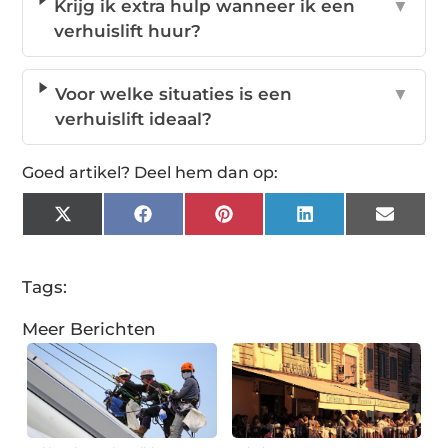
Krijg ik extra hulp wanneer ik een
▼
verhuislift huur?
Voor welke situaties is een
▼
verhuislift ideaal?
Goed artikel? Deel hem dan op:
X
Facebook
Pinterest
LinkedIn
Email
(Twitter)
Tags:
Meer Berichten