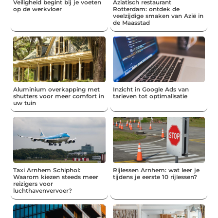
Veiligheid begint bij je voeten
Aziatisch restaurant
op de werkvloer
Rotterdam: ontdek de
veelzijdige smaken van Azië in
de Maasstad
Aluminium overkapping met
Inzicht in Google Ads van
shutters voor meer comfort in
tarieven tot optimalisatie
uw tuin
Taxi Arnhem Schiphol:
Rijlessen Arnhem: wat leer je
Waarom kiezen steeds meer
tijdens je eerste 10 rijlessen?
reizigers voor
luchthavenvervoer?