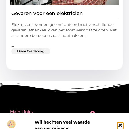
Gevaren voor een elektricien
Elektriciens worden geconfronteerd met verschillende
gevaren, afhankelijk van het soort werk dat ze doen. Net
als andere beroepen zoals houthakkers,
...
Dienstverlening
Main Links
Inleiding: de verleiding én de valkuil van backlinks kopen
Wij hechten veel waarde
Bericht categorie
aan uw privacy!
@2025 All Right Reserved.