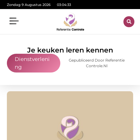
Zondag 9 Augustus 2026
03:04:34
Je keuken leren kennen
Dienstverleni
Gepubliceerd Door Referentie
Controle.nl
ng