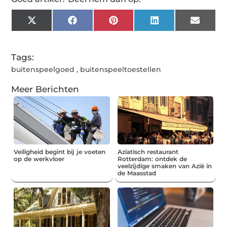
X
Facebook
Pinterest
LinkedIn
Email
(Twitter)
Tags:
buitenspeelgoed
,
buitenspeeltoestellen
Meer Berichten
Veiligheid begint bij je voeten
Aziatisch restaurant
op de werkvloer
Rotterdam: ontdek de
veelzijdige smaken van Azië in
de Maasstad