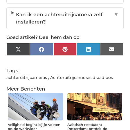
Kan ik een achteruitrijcamera zelf
▼
installeren?
Goed artikel? Deel hem dan op:
X
Facebook
Pinterest
LinkedIn
Email
(Twitter)
Tags:
achteruitrijcameras
,
Achteruitrijcameras draadloos
Meer Berichten
Veiligheid begint bij je voeten
Aziatisch restaurant
op de werkvloer
Rotterdam: ontdek de