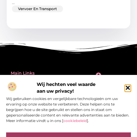
...
Vervoer En Transport
Main Links
Inleiding: de verleiding én de valkuil van backlinks kopen
Wij hechten veel waarde
Bericht categorie
aan uw privacy!
@2025 All Right Reserved.
Design by
Wij gebruiken cookies en vergelijkbare technologieën om uw
www.referentiecontrole.nl
ervaring op onze website te verbeteren. Deze helpen ons te
begrijpen hoe u de site gebruikt en stellen ons in staat om
gepersonaliseerde content en relevante advertenties aan te bieden.
Meer informatie vindt u in ons [
cookiebeleid
].