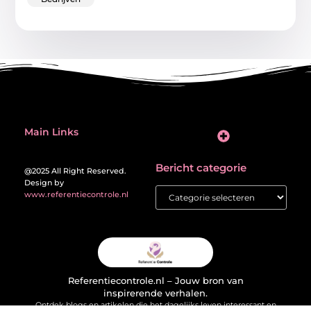
Main Links
Inleiding: de verleiding én de valkuil van backlinks kopen
Bericht categorie
@2025 All Right Reserved.
Design by
www.referentiecontrole.nl
Referentiecontrole.nl – Jouw bron van
inspirerende verhalen.
Ontdek blogs en artikelen die het dagelijks leven interessant en