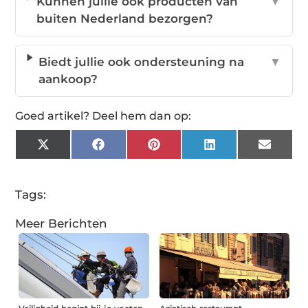
Kunnen jullie ook producten van
▼
buiten Nederland bezorgen?
Biedt jullie ook ondersteuning na
▼
aankoop?
Goed artikel? Deel hem dan op:
X
Facebook
Pinterest
LinkedIn
Email
(Twitter)
Tags:
Meer Berichten