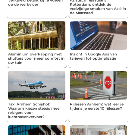
Veiligheid begint bij je voeten
Aziatisch restaurant
op de werkvloer
Rotterdam: ontdek de
veelzijdige smaken van Azië in
de Maasstad
Aluminium overkapping met
Inzicht in Google Ads van
shutters voor meer comfort in
tarieven tot optimalisatie
uw tuin
Taxi Arnhem Schiphol:
Rijlessen Arnhem: wat leer je
Waarom kiezen steeds meer
tijdens je eerste 10 rijlessen?
reizigers voor
luchthavenvervoer?