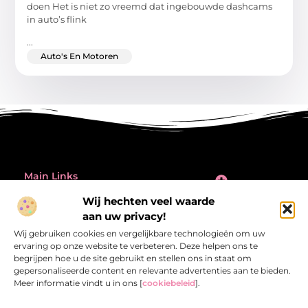
doen Het is niet zo vreemd dat ingebouwde dashcams
in auto’s flink
...
Auto's En Motoren
Main Links
Inleiding: de verleiding én de valkuil van backlinks kopen
Wij hechten veel waarde
Bericht categorie
aan uw privacy!
@2025 All Right Reserved.
Design by
Wij gebruiken cookies en vergelijkbare technologieën om uw
www.referentiecontrole.nl
ervaring op onze website te verbeteren. Deze helpen ons te
begrijpen hoe u de site gebruikt en stellen ons in staat om
gepersonaliseerde content en relevante advertenties aan te bieden.
Meer informatie vindt u in ons [
cookiebeleid
].