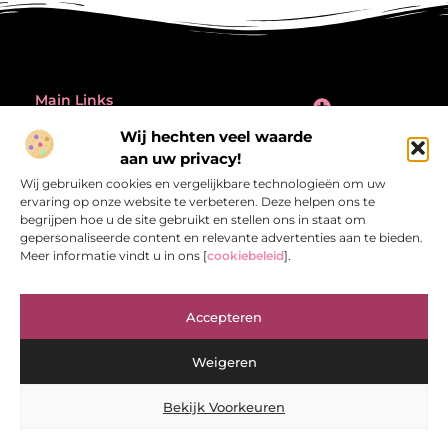
Main Links
Inleiding: de verleiding én de valkuil van backlinks kopen
Wij hechten veel waarde
Bericht categorie
aan uw privacy!
@2025 All Right Reserved.
Design by
Wij gebruiken cookies en vergelijkbare technologieën om uw
www.referentiecontrole.nl
ervaring op onze website te verbeteren. Deze helpen ons te
begrijpen hoe u de site gebruikt en stellen ons in staat om
gepersonaliseerde content en relevante advertenties aan te bieden.
Meer informatie vindt u in ons [
cookiebeleid
].
Referentiecontrole.nl – Jouw bron van
Accepteren
inspirerende verhalen.
Ontdek blogs en artikelen die het dagelijks leven interessant en
Weigeren
verrassend maken.
Bekijk Voorkeuren