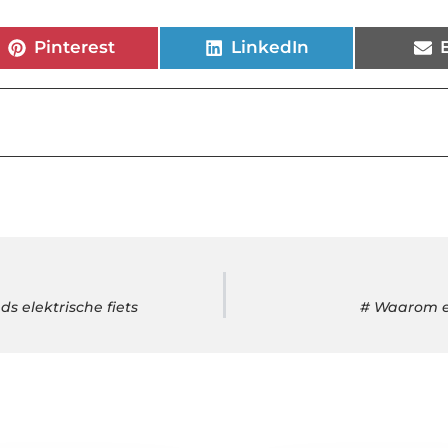
Pinterest
LinkedIn
s elektrische fiets
# Waarom ee