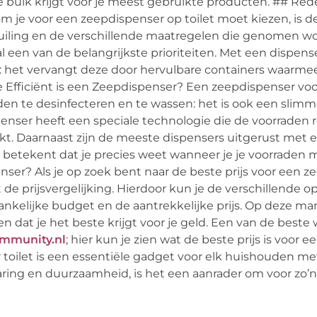
de bulk krijgt voor je meest gebruikte producten. ## 
m je voor een zeepdispenser op toilet moet kiezen, is 
rvuiling en de verschillende maatregelen die genomen 
l een van de belangrijkste prioriteiten. Met een dispens
n: het vervangt deze door hervulbare containers waarme
Efficiënt is een Zeepdispenser? Een zeepdispenser voor 
den te desinfecteren en te wassen: het is ook een slimm
penser heeft een speciale technologie die de voorraden r
. Daarnaast zijn de meeste dispensers uitgerust met e
it betekent dat je precies weet wanneer je je voorraden 
enser? Als je op zoek bent naar de beste prijs voor een 
de prijsvergelijking. Hierdoor kun je de verschillende op
gankelijke budget en de aantrekkelijke prijs. Op deze ma
 dat je het beste krijgt voor je geld. Een van de beste
mmunity.nl
; hier kun je zien wat de beste prijs is voor e
oilet is een essentiële gadget voor elk huishouden met
ing en duurzaamheid, is het een aanrader om voor zo’n