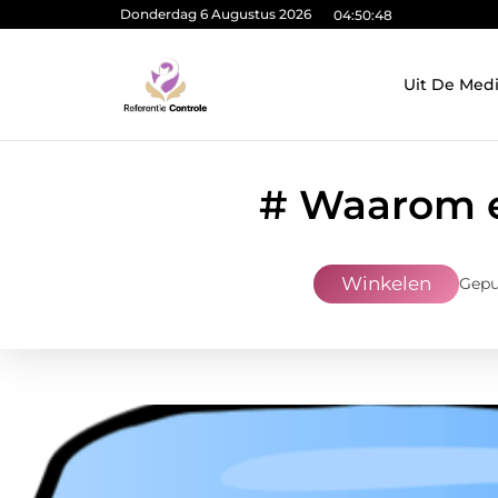
Donderdag 6 Augustus 2026
04:50:49
Uit De Med
# Waarom e
Winkelen
Gepu