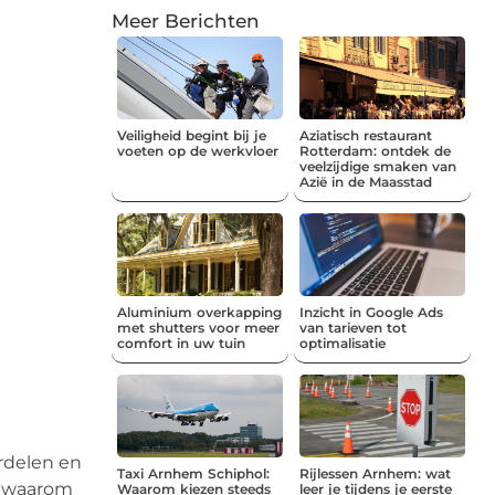
Meer Berichten
Veiligheid begint bij je
Aziatisch restaurant
voeten op de werkvloer
Rotterdam: ontdek de
veelzijdige smaken van
Azië in de Maasstad
Aluminium overkapping
Inzicht in Google Ads
met shutters voor meer
van tarieven tot
comfort in uw tuin
optimalisatie
rdelen en
Taxi Arnhem Schiphol:
Rijlessen Arnhem: wat
en waarom
Waarom kiezen steeds
leer je tijdens je eerste