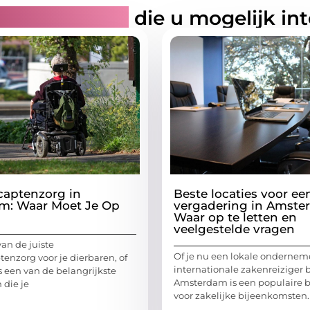
rde artikelen
die u mogelijk in
aptenzorg in
Beste locaties voor ee
m: Waar Moet Je Op
vergadering in Amste
Waar op te letten en
veelgestelde vragen
an de juiste
Of je nu een lokale onderneme
enzorg voor je dierbaren, of
internationale zakenreiziger 
 is een van de belangrijkste
Amsterdam is een populaire
 die je
voor zakelijke bijeenkomsten