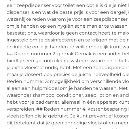
een zeepdispenser voor toilet een optie is die je nie
dispenser is en wat de beste prijs is voor een derg
wezenlijke reden waarom je voor een zeepdispenser o
om je handen op een hygiënische manier te wassen e
basestations, waardoor je geen contact hoeft te mak
ingesteld om te desinfecteren en te krijgen met de me
op infectie en je je handen zo veilig mogelijk kunt w
## Reden nummer 2: gemak Gemak is een ander belan
biedt je een gecontroleerd systeem waarmee je het ac
je extra vloeistof nodig hebt. Met een zeepdispenser
maar je doseert ook precies de juiste hoeveelheid d
Reden nummer 3: mogelijkheid om verschillende vloe
alleen een hulpmiddel om je handen te wassen. Met d
waaronder shampoo, conditioner, zeep, lotion en and
hebt voor je badkamer, allemaal in één apparaat kunt o
verspreiden. ## Reden nummer 4: kostenbesparing Me
vloeistoffen die je gebruikt. Je kunt preventief kost
dit betekent dat je geen onnodige vloeistoffen meer