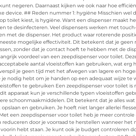
t kunt negeren. Daarnaast kijken we ook naar hoe efficiën
elijke device. ## Reden nummer 1: hygiëne Misschien wel
p toilet kiest, is hygiëne. Want een dispenser maakt he
n te desinfecteren. Veel dispensers werken met touch
en met de dispenser. Het product waar roterende positie
este mogelijke effectiviteit. Dit betekent dat je geen r
assen, zonder dat je contact hoeft te hebben met de disp
grijk voordeel van een zeepdispenser voor toilet. Dez
ceptabele aantal vloeistoffen kan gebruiken, wat erg ha
 verspil je geen tijd met het afwegen van lagere en hoge
ie je nodig hebt om je handen op een adequaat wijze te 
istoffen te gebruiken Een zeepdispenser voor toilet is
it apparaat kun je verschillende typen vloeistoffen geb
ere schoonmaakmiddelen. Dit betekent dat je alles wat 
pslaan en gebruiken. Je hoeft niet langer allerlei flesse
t een zeepdispenser voor toilet heb je meer controle 
en reduceren door je voorraad te herstellen wanneer het 
 voorin hebt staan. Je kunt ook je budget controleren d