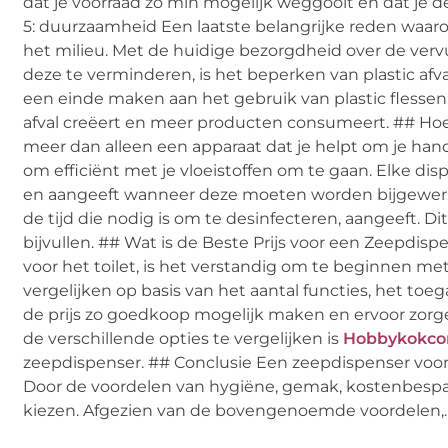
dat je voorraad zo min mogelijk weggooit en dat je 
5: duurzaamheid Een laatste belangrijke reden waaro
het milieu. Met de huidige bezorgdheid over de ve
deze te verminderen, is het beperken van plastic afva
een einde maken aan het gebruik van plastic flesse
afval creëert en meer producten consumeert. ## Hoe 
meer dan alleen een apparaat dat je helpt om je han
om efficiënt met je vloeistoffen om te gaan. Elke dis
en aangeeft wanneer deze moeten worden bijgewerkt
de tijd die nodig is om te desinfecteren, aangeeft. D
bijvullen. ## Wat is de Beste Prijs voor een Zeepdisp
voor het toilet, is het verstandig om te beginnen met 
vergelijken op basis van het aantal functies, het toe
de prijs zo goedkoop mogelijk maken en ervoor zorgen
de verschillende opties te vergelijken is
Hobbykokco
zeepdispenser. ## Conclusie Een zeepdispenser voor t
Door de voordelen van hygiëne, gemak, kostenbespar
kiezen. Afgezien van de bovengenoemde voordelen,.