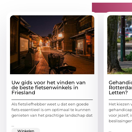
Gerelatee
Uw gids voor het vinden van
Gehandic
de beste fietsenwinkels in
Rotterda
Friesland
Letten?
Als fietsliefhebber weet u dat een goede
Het kiezen v
fiets essentieel is om optimaal te kunnen
gehandicapt
genieten van het prachtige landschap dat
voor jezelf,
beslissingen
...
...
Winkelen