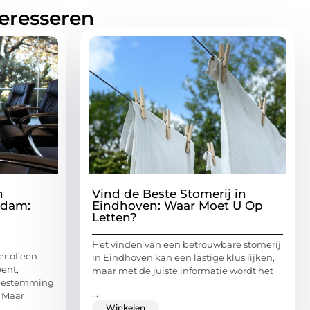
teresseren
n
Vind de Beste Stomerij in
rdam:
Eindhoven: Waar Moet U Op
Letten?
Het vinden van een betrouwbare stomerij
r of een
in Eindhoven kan een lastige klus lijken,
bent,
maar met de juiste informatie wordt het
 bestemming
...
. Maar
Winkelen