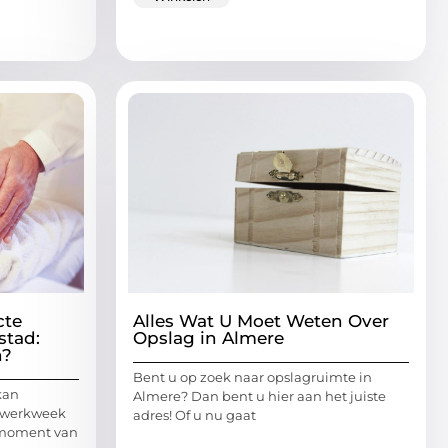
cte
Alles Wat U Moet Weten Over
stad:
Opslag in Almere
n?
Bent u op zoek naar opslagruimte in
kan
Almere? Dan bent u hier aan het juiste
 werkweek
adres! Of u nu gaat
n moment van