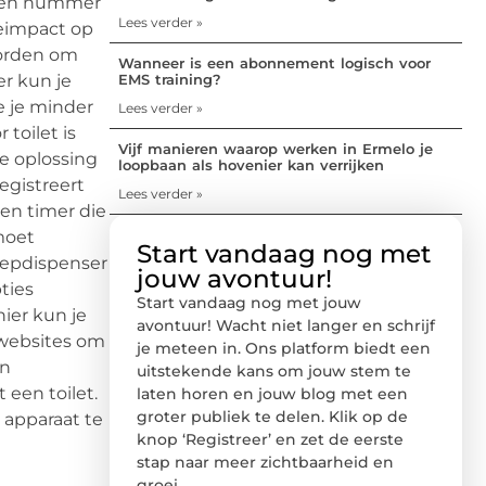
Reden nummer
Lees verder »
deimpact op
worden om
Wanneer is een abonnement logisch voor
er kun je
EMS training?
e je minder
Lees verder »
toilet is
Vijf manieren waarop werken in Ermelo je
e oplossing
loopbaan als hovenier kan verrijken
egistreert
Lees verder »
en timer die
moet
Start vandaag nog met
zeepdispenser
jouw avontuur!
ties
Start vandaag nog met jouw
nier kun je
avontuur! Wacht niet langer en schrijf
 websites om
je meteen in. Ons platform biedt een
en
uitstekende kans om jouw stem te
 een toilet.
laten horen en jouw blog met een
groter publiek te delen. Klik op de
 apparaat te
knop ‘Registreer’ en zet de eerste
stap naar meer zichtbaarheid en
groei.