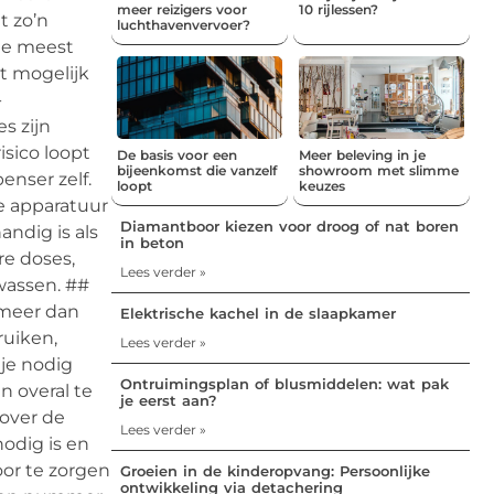
meer reizigers voor
10 rijlessen?
t zo’n
luchthavenvervoer?
 de meest
t mogelijk
-
s zijn
isico loopt
De basis voor een
Meer beleving in je
bijeenkomst die vanzelf
showroom met slimme
enser zelf.
loopt
keuzes
e apparatuur
Diamantboor kiezen voor droog of nat boren
ndig is als
in beton
re doses,
Lees verder »
wassen. ##
 meer dan
Elektrische kachel in de slaapkamer
ruiken,
Lees verder »
je nodig
Ontruimingsplan of blusmiddelen: wat pak
n overal te
je eerst aan?
over de
Lees verder »
nodig is en
oor te zorgen
Groeien in de kinderopvang: Persoonlijke
ontwikkeling via detachering