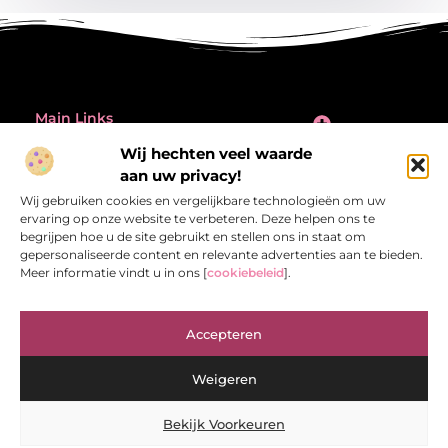
Main Links
Inleiding: de verleiding én de valkuil van backlinks kopen
Wij hechten veel waarde
Bericht categorie
aan uw privacy!
@2025 All Right Reserved.
Design by
Wij gebruiken cookies en vergelijkbare technologieën om uw
www.referentiecontrole.nl
ervaring op onze website te verbeteren. Deze helpen ons te
begrijpen hoe u de site gebruikt en stellen ons in staat om
gepersonaliseerde content en relevante advertenties aan te bieden.
Meer informatie vindt u in ons [
cookiebeleid
].
Referentiecontrole.nl – Jouw bron van
Accepteren
inspirerende verhalen.
Ontdek blogs en artikelen die het dagelijks leven interessant en
Weigeren
verrassend maken.
Bekijk Voorkeuren