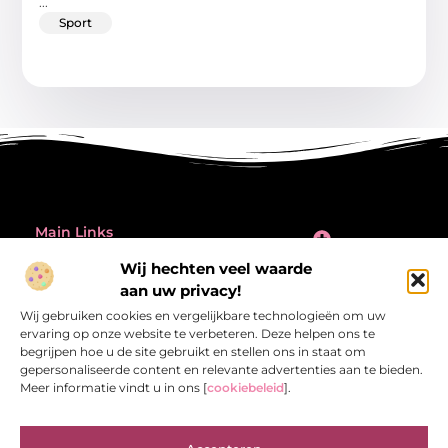
...
Sport
Main Links
Inleiding: de verleiding én de valkuil van backlinks kopen
Wij hechten veel waarde
Bericht categorie
aan uw privacy!
@2025 All Right Reserved.
Design by
Wij gebruiken cookies en vergelijkbare technologieën om uw
www.referentiecontrole.nl
ervaring op onze website te verbeteren. Deze helpen ons te
begrijpen hoe u de site gebruikt en stellen ons in staat om
gepersonaliseerde content en relevante advertenties aan te bieden.
Meer informatie vindt u in ons [
cookiebeleid
].
Referentiecontrole.nl – Jouw bron van