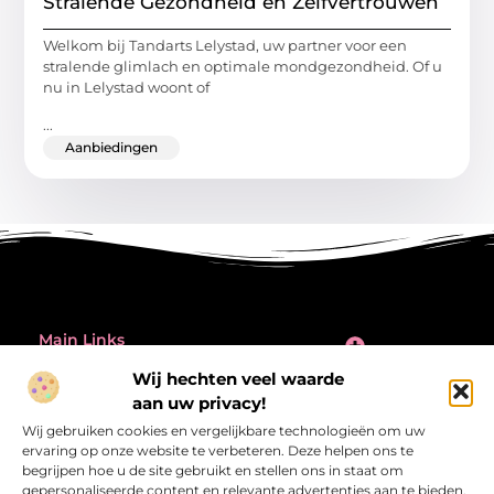
Stralende Gezondheid en Zelfvertrouwen
Welkom bij Tandarts Lelystad, uw partner voor een
stralende glimlach en optimale mondgezondheid. Of u
nu in Lelystad woont of
...
Aanbiedingen
Main Links
Inleiding: de verleiding én de valkuil van backlinks kopen
Wij hechten veel waarde
Bericht categorie
aan uw privacy!
@2025 All Right Reserved.
Design by
Wij gebruiken cookies en vergelijkbare technologieën om uw
www.referentiecontrole.nl
ervaring op onze website te verbeteren. Deze helpen ons te
begrijpen hoe u de site gebruikt en stellen ons in staat om
gepersonaliseerde content en relevante advertenties aan te bieden.