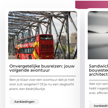
Gerelatee
Onvergetelijke busreizen: jouw
Sandwic
volgende avontuur
bouwste
architec
Ben je klaar voor een avontuur dat je niet
Wat zijn sa
snel zult vergeten? Of je nu een dagtocht
hebt nageda
plant, een bedrijfsuitje
snel, effic
...
...
Aanbiedingen
Aanbiedi