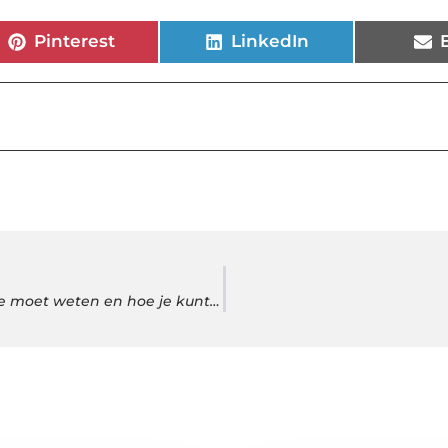
Pinterest
LinkedIn
Benzineprijs in Lelystad stijgt naar nieuwe hoogtes: Wat je moet weten en hoe je kunt besparen