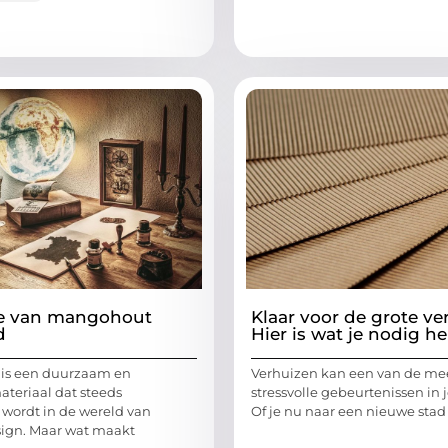
te van mangohout
Klaar voor de grote ve
d
Hier is wat je nodig h
is een duurzaam en
Verhuizen kan een van de me
ateriaal dat steeds
stressvolle gebeurtenissen in j
 wordt in de wereld van
Of je nu naar een nieuwe stad
sign. Maar wat maakt
...