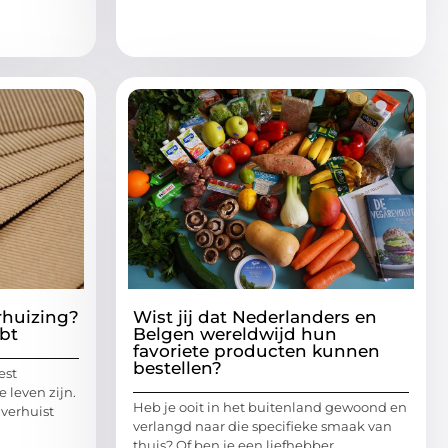
rhuizing?
Wist jij dat Nederlanders en
ebt
Belgen wereldwijd hun
favoriete producten kunnen
bestellen?
est
e leven zijn.
Heb je ooit in het buitenland gewoond en
 verhuist
verlangd naar die specifieke smaak van
thuis? Of ben je een liefhebber