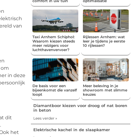
comfort in uw tuin
optimalisatie
en
lektrisch
ereld van
Taxi Arnhem Schiphol:
Rijlessen Arnhem: wat
Waarom kiezen steeds
leer je tijdens je eerste
meer reizigers voor
10 rijlessen?
luchthavenvervoer?
en
n om
ner in deze
persoonlijk
De basis voor een
Meer beleving in je
bijeenkomst die vanzelf
showroom met slimme
loopt
keuzes
Diamantboor kiezen voor droog of nat boren
in beton
t dit
Lees verder »
.
Elektrische kachel in de slaapkamer
. Ook het