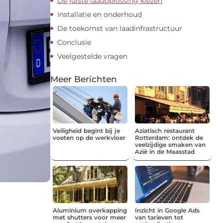
De juiste laadoplossing kiezen
Installatie en onderhoud
De toekomst van laadinfrastructuur
Conclusie
Veelgestelde vragen
Meer Berichten
Veiligheid begint bij je
Aziatisch restaurant
voeten op de werkvloer
Rotterdam: ontdek de
veelzijdige smaken van
Azië in de Maasstad
Aluminium overkapping
Inzicht in Google Ads
met shutters voor meer
van tarieven tot