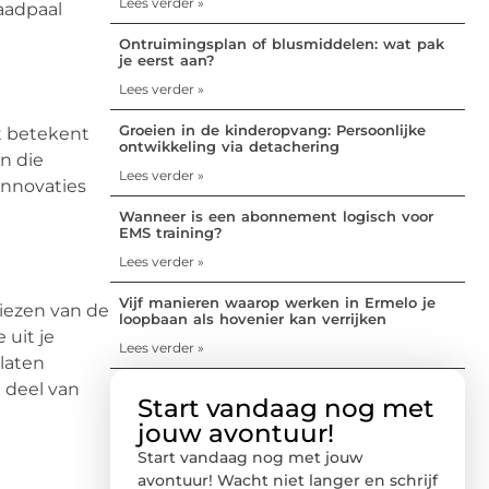
Lees verder »
aadpaal
Ontruimingsplan of blusmiddelen: wat pak
je eerst aan?
Lees verder »
Groeien in de kinderopvang: Persoonlijke
it betekent
ontwikkeling via detachering
n die
Lees verder »
Innovaties
Wanneer is een abonnement logisch voor
EMS training?
Lees verder »
Vijf manieren waarop werken in Ermelo je
kiezen van de
loopbaan als hovenier kan verrijken
 uit je
Lees verder »
 laten
n deel van
Start vandaag nog met
jouw avontuur!
Start vandaag nog met jouw
avontuur! Wacht niet langer en schrijf