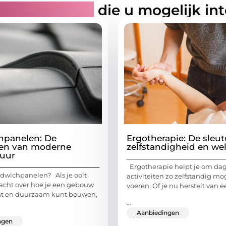
rde artikelen
die u mogelijk in
hpanelen: De
Ergotherapie: De sleute
en van moderne
zelfstandigheid en wel
tuur
Ergotherapie helpt je om dag
ndwichpanelen? Als je ooit
activiteiten zo zelfstandig mog
cht over hoe je een gebouw
voeren. Of je nu herstelt van e
iënt en duurzaam kunt bouwen,
...
Aanbiedingen
ngen