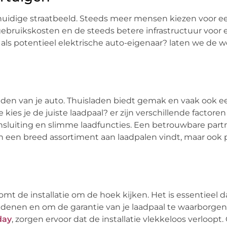
t huidige straatbeeld. Steeds meer mensen kiezen voor e
bruikskosten en de steeds betere infrastructuur voor e
als potentieel elektrische auto-eigenaar? laten we de w
pladen van je auto. Thuisladen biedt gemak en vaak ook e
kies je de juiste laadpaal? er zijn verschillende factore
nsluiting en slimme laadfuncties. Een betrouwbare part
een een breed assortiment aan laadpalen vindt, maar ook 
t de installatie om de hoek kijken. Het is essentieel da
edenen en om de garantie van je laadpaal te waarborgen
day
, zorgen ervoor dat de installatie vlekkeloos verloopt