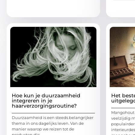
Hoe kun je duurzaamheid
Het bes
integreren in je
uitgeleg
haarverzorgingsroutine?
Mangohout 
Duurzaamheid is een steeds belangrijker
veelzijdig m
thema in ons dagelijks leven. Van de
populairder
manier waarop we reizen tot de
interieurde
producten die