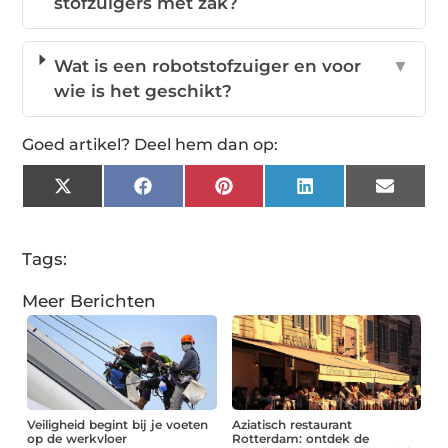
stofzuigers met zak?
Wat is een robotstofzuiger en voor
▼
wie is het geschikt?
Goed artikel? Deel hem dan op:
X
Facebook
Pinterest
LinkedIn
Email
(Twitter)
Tags:
Meer Berichten
Veiligheid begint bij je voeten
Aziatisch restaurant
op de werkvloer
Rotterdam: ontdek de