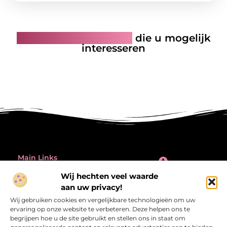
Gerelateerde artikelen
die u mogelijk
interesseren
Main Links
Inleiding: de verleiding én de valkuil van backlinks kopen
Wij hechten veel waarde
Bericht categorie
aan uw privacy!
@2025 All Right Reserved.
Design by
Wij gebruiken cookies en vergelijkbare technologieën om uw
www.referentiecontrole.nl
ervaring op onze website te verbeteren. Deze helpen ons te
begrijpen hoe u de site gebruikt en stellen ons in staat om